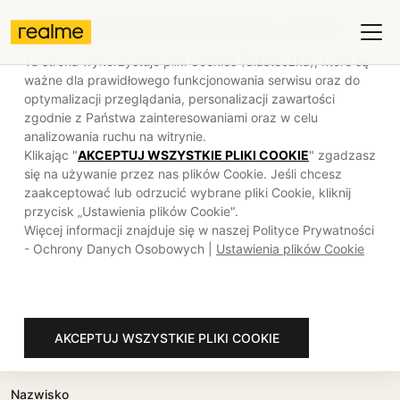
Pliki Cookies (Ciasteczka) realme members
Ta strona wykorzystuje pliki Cookies (Ciasteczka), które są
ważne dla prawidłowego funkcjonowania serwisu oraz do
realme
Kontakt
optymalizacji przeglądania, personalizacji zawartości
Formularz kontaktowy
zgodnie z Państwa zainteresowaniami oraz w celu
analizowania ruchu na witrynie.
Potrzebujesz pomocy przy rejestracji produktu? Masz
Klikając "
AKCEPTUJ WSZYSTKIE PLIKI COOKIE
" zgadzasz
pytania odnośnie promocji?
się na używanie przez nas plików Cookie. Jeśli chcesz
Napisz do nas.
zaakceptować lub odrzucić wybrane pliki Cookie, kliknij
przycisk „Ustawienia plików Cookie".
Aby się z nami skontaktować, skorzystaj z poniższego
Więcej informacji znajduje się w naszej Polityce Prywatności
formularza lub wyślij wiadomość e-mail na adres
- Ochrony Danych Osobowych |
Ustawienia plików Cookie
kontakt@realmemembers.pl
.
Imię
AKCEPTUJ WSZYSTKIE PLIKI COOKIE
Nazwisko